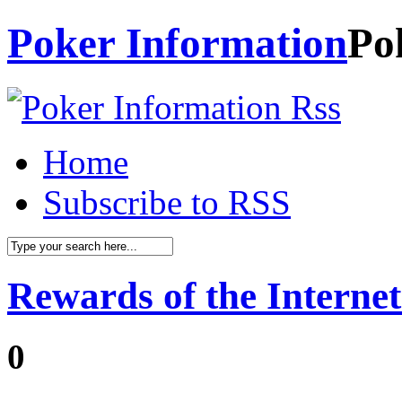
Poker Information
Po
Home
Subscribe to RSS
Rewards of the Interne
0