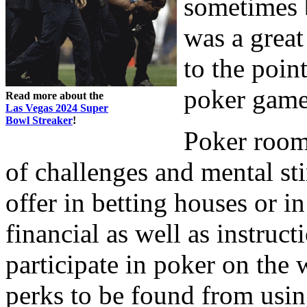
sometimes be
was a grea
to the poin
poker game
Read more about the
Las Vegas 2024 Super
Bowl Streaker
!
Poker room
of challenges and mental st
offer in betting houses or i
financial as well as instruct
participate in poker on the 
perks to be found from usin