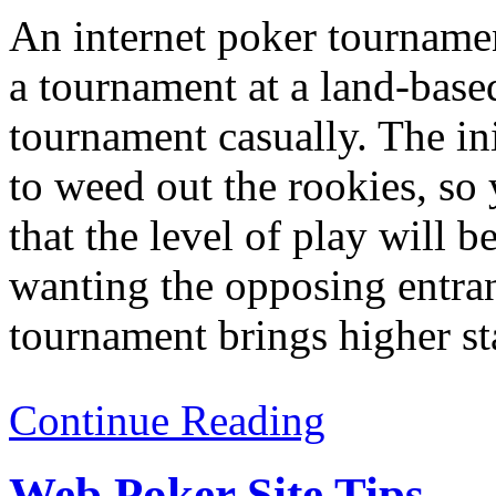
An internet poker tournamen
a tournament at a land-base
tournament casually. The in
to weed out the rookies, so
that the level of play will 
wanting the opposing entran
tournament brings higher st
Continue Reading
Web Poker Site Tips