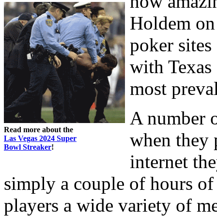
how amazin
Holdem on 
poker sites
with Texas
most preval
A number of
Read more about the
when they 
Las Vegas 2024 Super
Bowl Streaker
!
internet th
simply a couple of hours o
players a wide variety of m