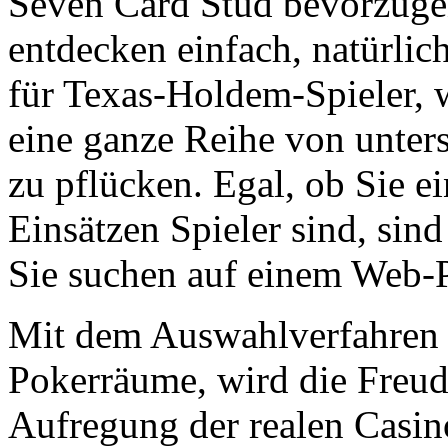
Seven Card Stud bevorzugen
entdecken einfach, natürli
für Texas-Holdem-Spieler, 
eine ganze Reihe von unter
zu pflücken. Egal, ob Sie e
Einsätzen Spieler sind, sin
Sie suchen auf einem Web-
Mit dem Auswahlverfahren 
Pokerräume, wird die Freude
Aufregung der realen Casin