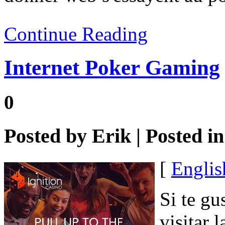
Continue Reading
Internet Poker Gaming
0
Posted by
Erik
| Posted i
[
Englis
Si te gu
visitar 