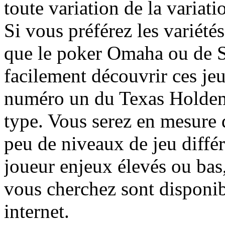
toute variation de la variat
Si vous préférez les variétés
que le poker Omaha ou de 
facilement découvrir ces jeux
numéro un du Texas Holdem 
type. Vous serez en mesure 
peu de niveaux de jeu différ
joueur enjeux élevés ou bas
vous cherchez sont disponib
internet.