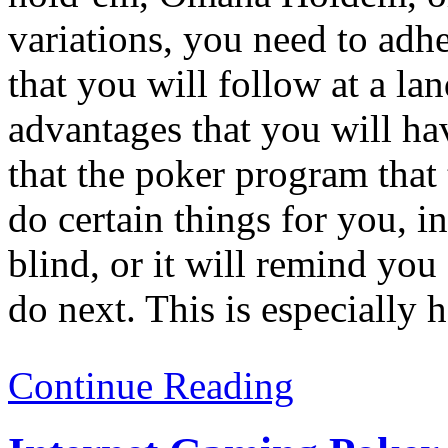
variations, you need to adh
that you will follow at a la
advantages that you will ha
that the poker program that 
do certain things for you, i
blind, or it will remind you
do next. This is especially 
Continue Reading