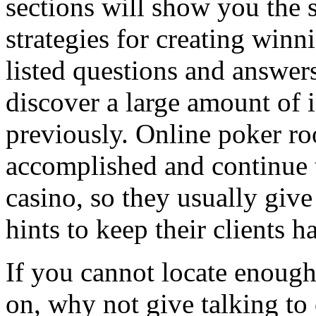
sections will show you the 
strategies for creating win
listed questions and answers
discover a large amount of
previously. Online poker r
accomplished and continue t
casino, so they usually give
hints to keep their clients h
If you cannot locate enough
on, why not give talking to 