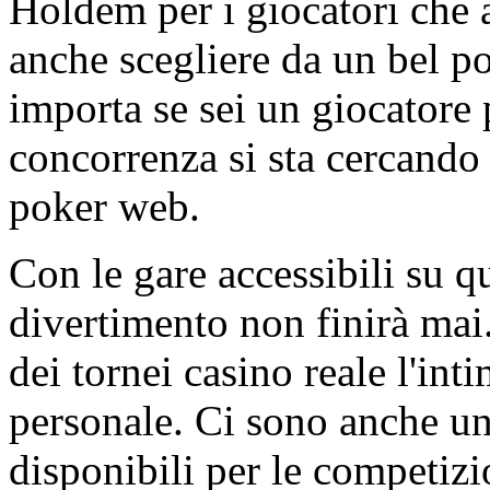
Holdem per i giocatori che 
anche scegliere da un bel po 
importa se sei un giocatore pa
concorrenza si sta cercando 
poker web.
Con le gare accessibili su qu
divertimento non finirà mai.
dei tornei casino reale l'int
personale. Ci sono anche una
disponibili per le competizio