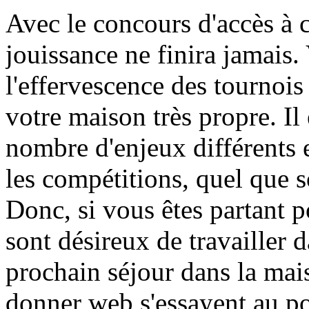
Avec le concours d'accès à c
jouissance ne finira jamais.
l'effervescence des tournois
votre maison très propre. Il
nombre d'enjeux différents e
les compétitions, quel que s
Donc, si vous êtes partant p
sont désireux de travailler 
prochain séjour dans la mai
donner web s'essayent au po